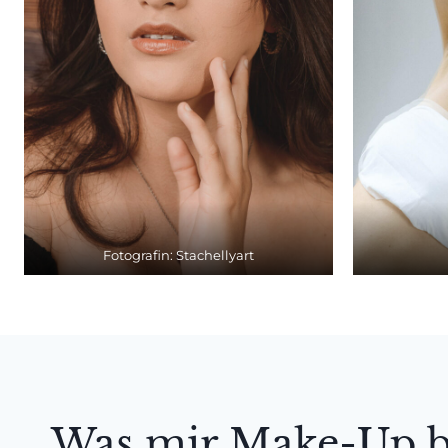
Fotografin: Stachellyart
Was mir Make-Up b