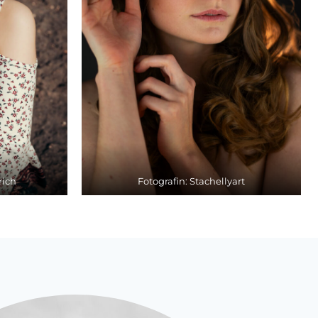
rich
Fotografin: Stachellyart