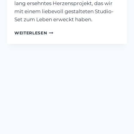
lang ersehntes Herzensprojekt, das wir
mit einem liebevoll gestalteten Studio-
Set zum Leben erweckt haben.
BODYPAINTING
WEITERLESEN
MIT
KIRSCHBLÜTEN
–
AUF
DER
HAUT
ERBLÜHT