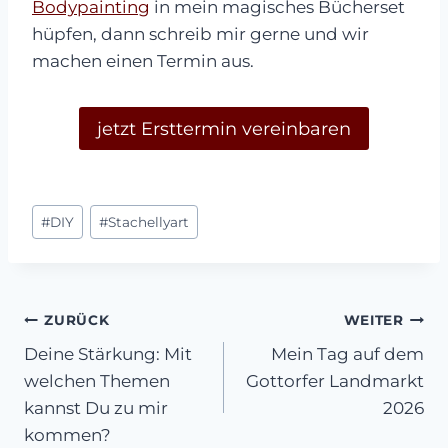
Bodypainting
in mein magisches Bücherset
hüpfen, dann schreib mir gerne und wir
machen einen Termin aus.
jetzt Ersttermin vereinbaren
Schlagworte:
#
DIY
#
Stachellyart
Beitragsnavigation
ZURÜCK
WEITER
Deine Stärkung: Mit
Mein Tag auf dem
welchen Themen
Gottorfer Landmarkt
kannst Du zu mir
2026
kommen?